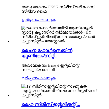
അവലോകനം CKSG സീരീസ് ത്രീ ഫേസ്
സീരീസ് ഫൈ...
ഉൽപ്പന്നം കാണുക
ചൈന ഹോൾസെയിൽ
യൂണിവേഴ്‌സിറ്റി...
അവലോകനം Hengyi ഇന്റലിജന്റ്
സംയുക്ത ലോ വി...
ഉൽപ്പന്നം കാണുക
ഹൈ സീരീസ് ഇന്റലിജന്റ് ...