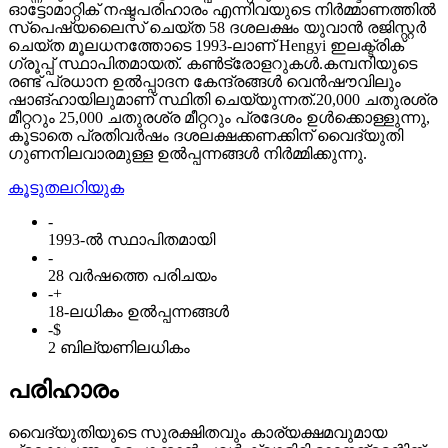
ഓട്ടോമാറ്റിക് നഷ്ടപരിഹാരം എന്നിവയുടെ നിർമ്മാണത്തിൽ
സ്പെഷ്യലൈസ് ചെയ്ത 58 ദശലക്ഷം യുവാൻ രജിസ്റ്റർ
ചെയ്ത മൂലധനത്തോടെ 1993-ലാണ് Hengyi ഇലക്ട്രിക്
ഗ്രൂപ്പ് സ്ഥാപിതമായത്. കൺട്രോളറുകൾ.കമ്പനിയുടെ
രണ്ട് പ്രധാന ഉൽപ്പാദന കേന്ദ്രങ്ങൾ വെൻഷൗവിലും
ഷാങ്ഹായിലുമാണ് സ്ഥിതി ചെയ്യുന്നത്.20,000 ചതുരശ്ര
മീറ്ററും 25,000 ചതുരശ്ര മീറ്ററും പ്രദേശം ഉൾക്കൊള്ളുന്നു,
കൂടാതെ പ്രതിവർഷം ദശലക്ഷക്കണക്കിന് വൈദ്യുതി
ഗുണനിലവാരമുള്ള ഉൽപ്പന്നങ്ങൾ നിർമ്മിക്കുന്നു.
കൂടുതലറിയുക
-
1993-ൽ സ്ഥാപിതമായി
-
28 വർഷത്തെ പരിചയം
-
+
18-ലധികം ഉൽപ്പന്നങ്ങൾ
-
$
2 ബില്യണിലധികം
പരിഹാരം
വൈദ്യുതിയുടെ സുരക്ഷിതവും കാര്യക്ഷമവുമായ