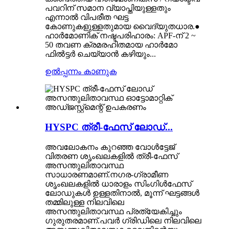
പവറിന് സമാന വ്യാപ്തിയുള്ളതും
എന്നാൽ വിപരീത ഘട്ട
കോണുകളുള്ളതുമായ വൈദ്യുതധാര.●
ഹാർമോണിക് നഷ്ടപരിഹാരം: APF-ന് 2 ~
50 തവണ ക്രമരഹിതമായ ഹാർമോ
ഫിൽട്ടർ ചെയ്യാൻ കഴിയും...
ഉൽപ്പന്നം കാണുക
HYSPC ത്രീ-ഫേസ് ലോഡ്...
അവലോകനം കുറഞ്ഞ വോൾട്ടേജ്
വിതരണ ശൃംഖലകളിൽ ത്രീ-ഫേസ്
അസന്തുലിതാവസ്ഥ
സാധാരണമാണ്.നഗര-ഗ്രാമീണ
ശൃംഖലകളിൽ ധാരാളം സിംഗിൾഫേസ്
ലോഡുകൾ ഉള്ളതിനാൽ, മൂന്ന് ഘട്ടങ്ങൾ
തമ്മിലുള്ള നിലവിലെ
അസന്തുലിതാവസ്ഥ പ്രത്യേകിച്ചും
ഗുരുതരമാണ്.പവർ ഗ്രിഡിലെ നിലവിലെ