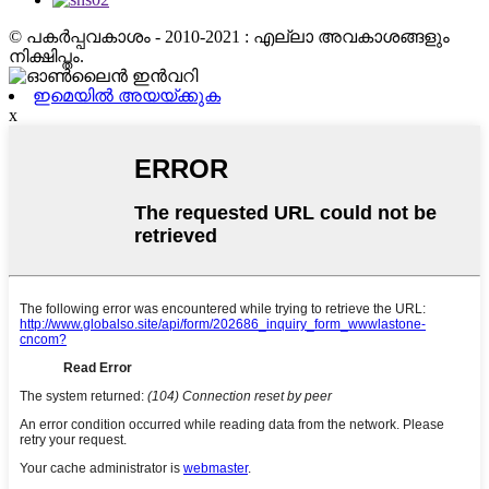
© പകർപ്പവകാശം - 2010-2021 : എല്ലാ അവകാശങ്ങളും
നിക്ഷിപ്തം.
ഇമെയിൽ അയയ്ക്കുക
x