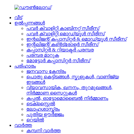
വീട്
ഉൽപ്പന്നങ്ങൾ
പവർ ക്വാളിറ്റി കാബിനറ്റ് സീരീസ്
പവർ ക്വാളിറ്റി മൊഡ്യൂൾ സീരീസ്
ഇന്റലിജന്റ് കപ്പാസിറ്റർ & മൊഡ്യൂൾ സീരീസ്
ഇന്റലിജന്റ് കൺട്രോളർ സീരീസ്
കപ്പാസിറ്റർ & റിയാക്ടർ പരമ്പര
പരമ്പര മാറുക
മോട്ടോർ കപ്പാസിറ്റർ സീരീസ്
പരിഹാരം
ജനവാസ കേന്ദ്രം
പൊതു കെട്ടിടങ്ങൾ, സ്കൂളുകൾ, വാണിജ്യ
ഇടങ്ങൾ
വ്യാവസായിക, ഖനനം, തുറമുഖങ്ങൾ,
നിർമ്മാണ സൈറ്റുകൾ
കപ്പൽ, ഓട്ടോമൊബൈൽ നിർമ്മാണം
ടെക്സ്റ്റൈൽ
ലോഹശാസ്ത്രം
പുതിയ ഊർജ്ജം
റെയിൽ
വാർത്ത
കമ്പനി വാർത്ത