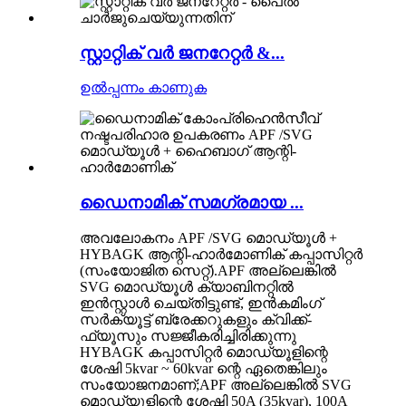
സ്റ്റാറ്റിക് വർ ജനറേറ്റർ &...
ഉൽപ്പന്നം കാണുക
ഡൈനാമിക് സമഗ്രമായ ...
അവലോകനം APF /SVG മൊഡ്യൂൾ +
HYBAGK ആന്റി-ഹാർമോണിക് കപ്പാസിറ്റർ
(സംയോജിത സെറ്റ്).APF അല്ലെങ്കിൽ
SVG മൊഡ്യൂൾ ക്യാബിനറ്റിൽ
ഇൻസ്റ്റാൾ ചെയ്തിട്ടുണ്ട്, ഇൻകമിംഗ്
സർക്യൂട്ട് ബ്രേക്കറുകളും ക്വിക്ക്-
ഫ്യൂസും സജ്ജീകരിച്ചിരിക്കുന്നു
HYBAGK കപ്പാസിറ്റർ മൊഡ്യൂളിന്റെ
ശേഷി 5kvar ~ 60kvar ന്റെ ഏതെങ്കിലും
സംയോജനമാണ്;APF അല്ലെങ്കിൽ SVG
മൊഡ്യൂളിന്റെ ശേഷി 50A (35kvar), 100A