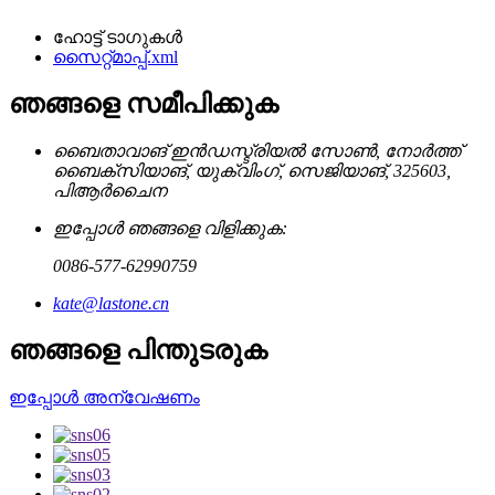
ഹോട്ട് ടാഗുകൾ
സൈറ്റ്മാപ്പ്.xml
ഞങ്ങളെ സമീപിക്കുക
ബൈതാവാങ് ഇൻഡസ്ട്രിയൽ സോൺ, നോർത്ത്
ബൈക്‌സിയാങ്, യുക്വിംഗ്, സെജിയാങ്, 325603,
പിആർചൈന
ഇപ്പോൾ ഞങ്ങളെ വിളിക്കുക:
0086-577-62990759
kate@lastone.cn
ഞങ്ങളെ പിന്തുടരുക
ഇപ്പോൾ അന്വേഷണം