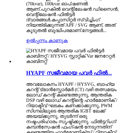
(70kvar), 100kvar ഓപ്ഷണൽ
ആണ്.പുറകിൽ വെന്റിലേഷൻ ഡിസൈൻ,
വെന്റിലേഷൻ ഫിൽട്ടർ
ദ്വാരങ്ങൾ.കപ്പാസിറ്റർ സ്വിച്ചിംഗ്
നിയന്ത്രിക്കുന്നത് APF / SVG ആണ്, അത്
കൂടുതൽ ബുദ്ധിപരമാണ്.നേട്ടങ്ങൾ...
ഉൽപ്പന്നം കാണുക
HYAPF സജീവമായ പവർ ഫിൽ...
അവലോകനം HYAPF / HYSVG, ബാഹ്യ
കറന്റ് ട്രാൻസ്ഫോർമർ (CT) വഴി തത്സമയം
ലോഡ് കറന്റ് കണ്ടെത്തുന്നു, ആന്തരിക
DSP വഴി ലോഡ് കറന്റിന്റെ ഹാർമോണിക് /
റിയാക്ടീവ് ഘടകം കണക്കാക്കുന്നു, PWM
സിഗ്നലിലൂടെ ആന്തരിക IGBT ലേക്ക്
അയയ്ക്കുന്നു, തുടർന്ന് ഒരു
നഷ്ടപരിഹാരം സൃഷ്ടിക്കുന്നു. ഫിൽട്ടറിംഗ്/
കമ്പൻസേഷൻ ഫംഗ്‌ഷൻ നേടുന്നതിന്
കണ്ടെത്തിയ ഹാർമോണിക്‌സ് / റിയാക്ടീവ്